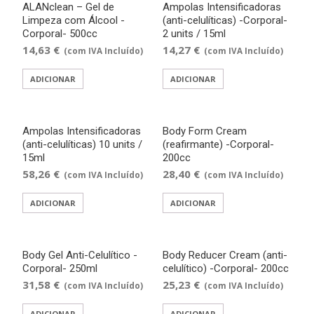
ALANclean – Gel de
Ampolas Intensificadoras
Limpeza com Álcool -
(anti-celulíticas) -Corporal-
Corporal- 500cc
2 units / 15ml
14,63
€
14,27
€
(com IVA Incluído)
(com IVA Incluído)
ADICIONAR
ADICIONAR
Ampolas Intensificadoras
Body Form Cream
(anti-celulíticas) 10 units /
(reafirmante) -Corporal-
15ml
200cc
58,26
€
28,40
€
(com IVA Incluído)
(com IVA Incluído)
ADICIONAR
ADICIONAR
Body Gel Anti-Celulítico -
Body Reducer Cream (anti-
Corporal- 250ml
celulítico) -Corporal- 200cc
31,58
€
25,23
€
(com IVA Incluído)
(com IVA Incluído)
ADICIONAR
ADICIONAR