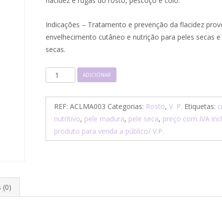
flacidez e rugas do rosto, pescoço e colo.
Indicações – Tratamento e prevenção da flacidez pro
envelhecimento cutâneo e nutrição para peles secas e
secas.
Quantidade
ADICIONAR
de
Creme
REF:
ACLMA003
Categorias:
Rosto
,
V. P.
Etiquetas:
c
Cogelvit
nutritivo
,
pele madura
,
pele seca
,
preço com IVA inc
-
produto para venda a público/ V.P.
Marfil-
50ml
 (0)