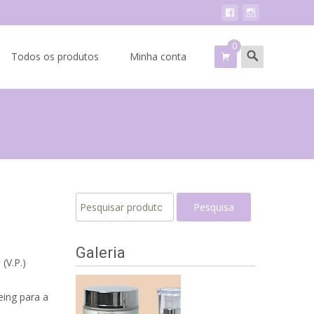
0
Search
Todos os produtos
Minha conta
for:
Pesquisar
Pesquisa
por:
Galeria
(V.P.)
eing para a