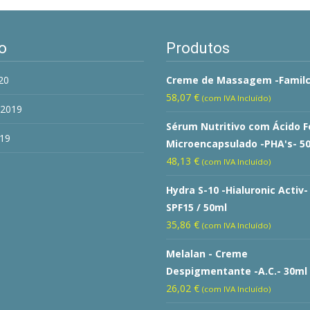
o
Produtos
20
Creme de Massagem -Familc
58,07
€
(com IVA Incluído)
 2019
Sérum Nutritivo com Ácido F
19
Microencapsulado -PHA's- 5
48,13
€
(com IVA Incluído)
Hydra S-10 -Hialuronic Activ-
SPF15 / 50ml
35,86
€
(com IVA Incluído)
Melalan - Creme
Despigmentante -A.C.- 30ml
26,02
€
(com IVA Incluído)