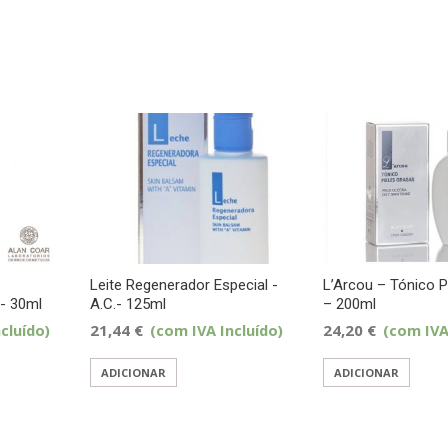
Leite Regenerador Especial -
L’Arcou – Tónico P
- 30ml
A.C.- 125ml
– 200ml
cluído)
21,44
€
(com IVA Incluído)
24,20
€
(com IVA
ADICIONAR
ADICIONAR