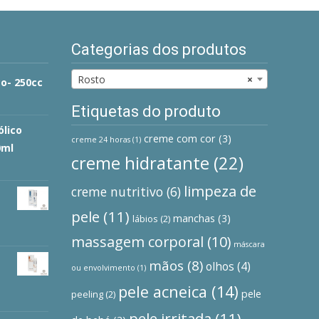
Categorias dos produtos
Rosto
×
o- 250cc
Etiquetas do produto
ólico
creme com cor
(3)
creme 24 horas
(1)
0ml
creme hidratante
(22)
limpeza de
creme nutritivo
(6)
pele
(11)
manchas
(3)
lábios
(2)
massagem corporal
(10)
máscara
mãos
(8)
olhos
(4)
ou envolvimento
(1)
pele acneica
(14)
pele
peeling
(2)
pele irritada
(11)