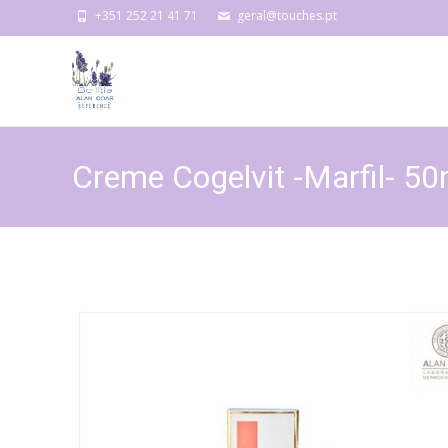
+351 252 21 41 71
geral@touches.pt
Creme Cogelvit -Marfil- 50