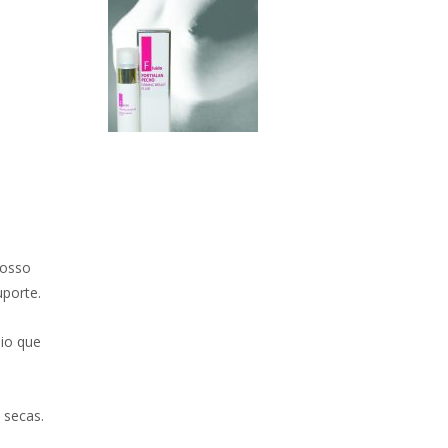
nosso
uporte.
nio que
 secas.