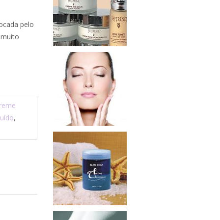
vocada pelo
 muito
reme
luído
,