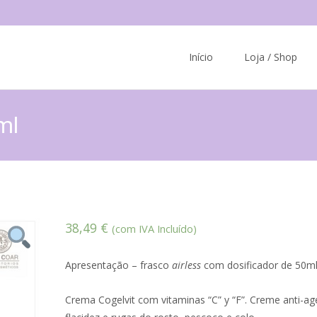
Skip
to
Início
Loja / Shop
content
ml
38,49
€
(com IVA Incluído)
Apresentação – frasco
airless
com dosificador de 50ml 
Crema Cogelvit com vitaminas “C” y “F”. Creme anti-ag