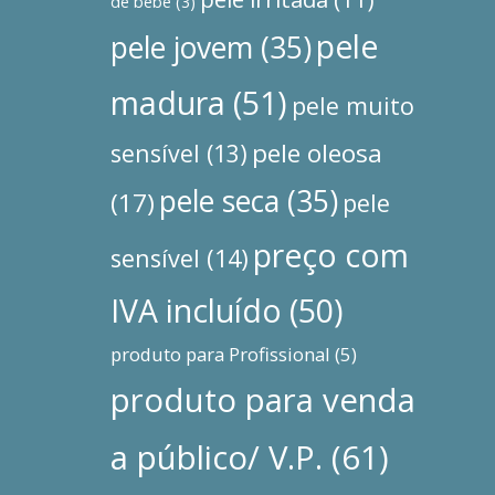
de bebé
(3)
pele
pele jovem
(35)
madura
(51)
pele muito
pele oleosa
sensível
(13)
pele seca
(35)
(17)
pele
preço com
sensível
(14)
IVA incluído
(50)
produto para Profissional
(5)
produto para venda
a público/ V.P.
(61)