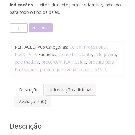
Indicações
– leite hidratante para uso familiar, indicado
para todo o tipo de peles.
Quantidade
ADICIONAR
de
Leite
REF:
ACLCPV06
Categorias:
Corpo
,
Profissional
,
Hidratante
Rosto
,
V. P.
Etiquetas:
creme hidratante
,
pele jovem
,
-
pele madura
,
preço com IVA incluído
,
produto para
Corporal-
Profissional
,
produto para venda a público/ V.P.
500ml
Descrição
Informação adicional
Avaliações (0)
Descrição