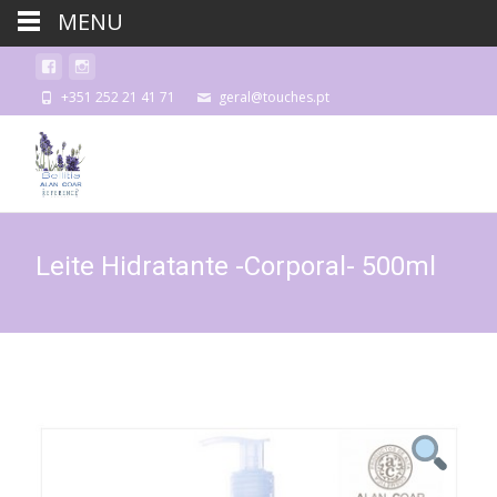
MENU
+351 252 21 41 71
geral@touches.pt
Leite Hidratante -Corporal- 500ml