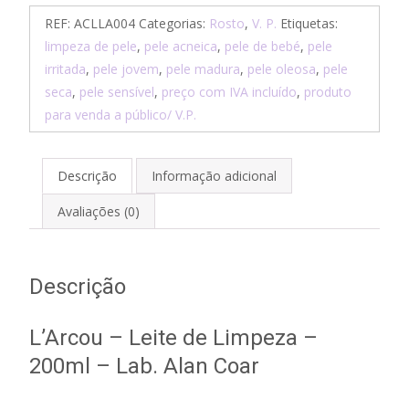
L'Arcou
REF:
ACLLA004
Categorias:
Rosto
,
V. P.
Etiquetas:
-
limpeza de pele
,
pele acneica
,
pele de bebé
,
pele
Leite
irritada
,
pele jovem
,
pele madura
,
pele oleosa
,
pele
de
seca
,
pele sensível
,
preço com IVA incluído
,
produto
Limpeza
para venda a público/ V.P.
-
200ml
Descrição
Informação adicional
Avaliações (0)
Descrição
L’Arcou – Leite de Limpeza –
200ml – Lab. Alan Coar