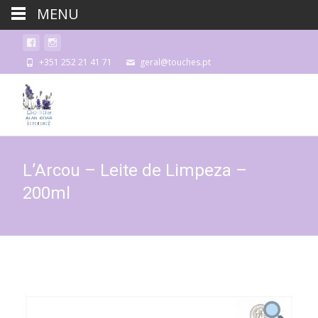
MENU
+351 252 21 41 71
geral@touches.pt
L’Arcou – Leite de Limpeza –
200ml